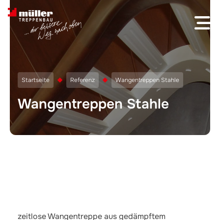
Skip to content
Startseite
Referenz
Wangentreppen Stahle
Wangentreppen Stahle
zeitlose Wangentreppe aus gedämpftem