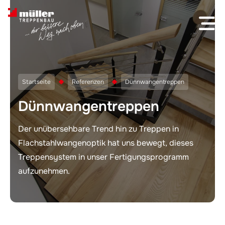
Skip to content
Startseite
Referenzen
Dünnwangentreppen
Dünnwangentreppen
Der unübersehbare Trend hin zu Treppen in
Flachstahlwangenoptik hat uns bewegt, dieses
Treppen­system in unser Fertigungspro­gramm
aufzunehmen.