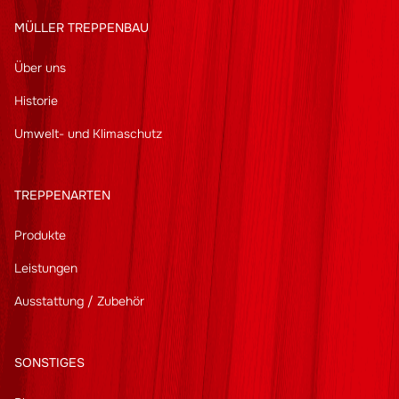
MÜLLER TREPPENBAU
Über uns
Historie
Umwelt- und Klimaschutz
TREPPENARTEN
Produkte
Leistungen
Ausstattung / Zubehör
SONSTIGES