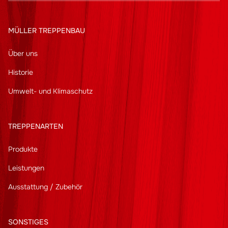
MÜLLER TREPPENBAU
Über uns
Historie
Umwelt- und Klimaschutz
TREPPENARTEN
Produkte
Leistungen
Ausstattung / Zubehör
SONSTIGES