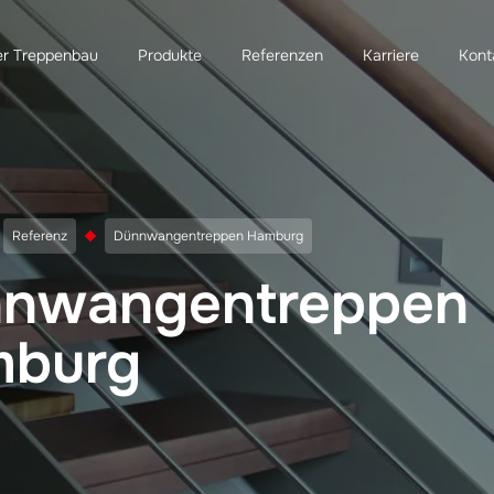
er Treppenbau
Produkte
Referenzen
Karriere
Kont
Referenz
Dünnwangentreppen Hamburg
nwangentreppen
burg