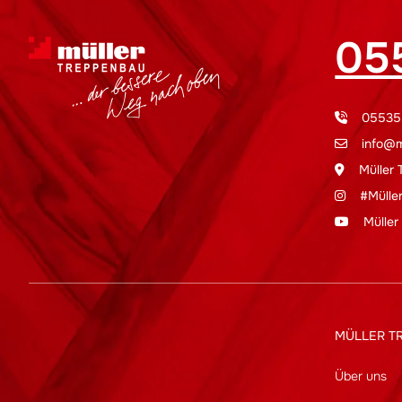
05
05535
info@m
Müller
#Mülle
Müller
MÜLLER T
Über uns